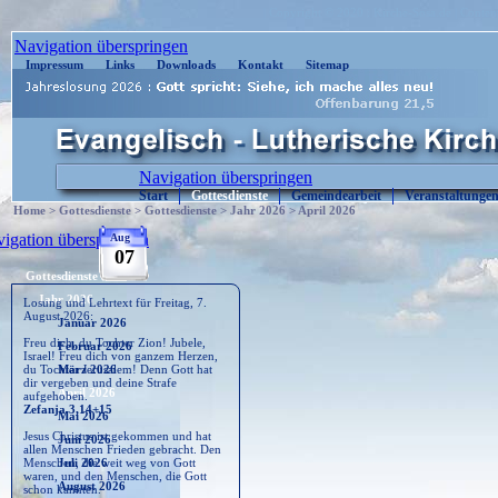
| Copyright © 2020 : Kirche-Sosa.de | Cont
Navigation überspringen
Impressum
Links
Downloads
Kontakt
Sitemap
Navigation überspringen
Start
Gottesdienste
Gemeindearbeit
Veranstaltunge
Home
>
Gottesdienste
>
Gottesdienste
>
Jahr 2026
>
April 2026
igation überspringen
Aug
07
Gottesdienste
Jahr 2026
Losung und Lehrtext für Freitag, 7.
August 2026:
Januar 2026
Freu dich, du Tochter Zion! Jubele,
Februar 2026
Israel! Freu dich von ganzem Herzen,
du Tochter Jerusalem! Denn Gott hat
März 2026
dir vergeben und deine Strafe
April 2026
aufgehoben.
Zefanja 3,14+15
Mai 2026
Jesus Christus ist gekommen und hat
Juni 2026
allen Menschen Frieden gebracht. Den
Menschen, die weit weg von Gott
Juli 2026
waren, und den Menschen, die Gott
August 2026
schon kannten.