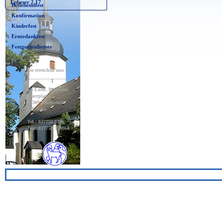
Epheser 2,17
Betlehemsfest
Konfirmation
Kinderfest
Erntedankfest
Festgottesdienste
Sie erreichen uns :
_________________
Ev-Luth. Pfarramt
Pfarrplatz 7,
08309 Eibenstock
OT Sosa
Tel.: 037752 8296
Fax: 037752 559860