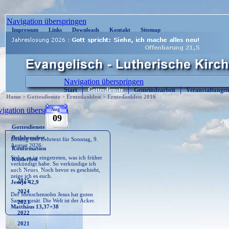
| Copyright © 2020 : Kirche-Sosa.de | Cont
Navigation überspringen
Impressum
Links
Downloads
Kontakt
Sitemap
Navigation überspringen
Start
Gottesdienste
Gemeindearbeit
Veranstaltunge
Home
>
Gottesdienste
>
Erntedankfest
>
Erntedankfest 2016
igation überspringen
Aug
09
Gottesdienste
Betlehemsfest
Losung und Lehrtext für Sonntag, 9.
August 2026:
Konfirmation
Siehe, es ist eingetreten, was ich früher
Kinderfest
verkündigt habe. So verkündige ich
auch Neues. Noch bevor es geschieht,
Erntedankfest
zeige ich es euch.
2025
Jesaja 42,9
2024
Der Menschensohn Jesus hat guten
Samen gesät. Die Welt ist der Acker.
2023
Matthäus 13,37+38
2022
2021