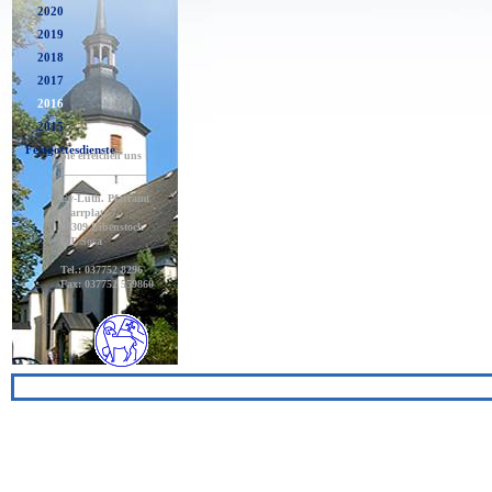
2020
2019
2018
2017
2016
2015
Festgottesdienste
Sie erreichen uns :
_________________
Ev-Luth. Pfarramt
Pfarrplatz 7,
08309 Eibenstock
OT Sosa
Tel.: 037752 8296
Fax: 037752 559860