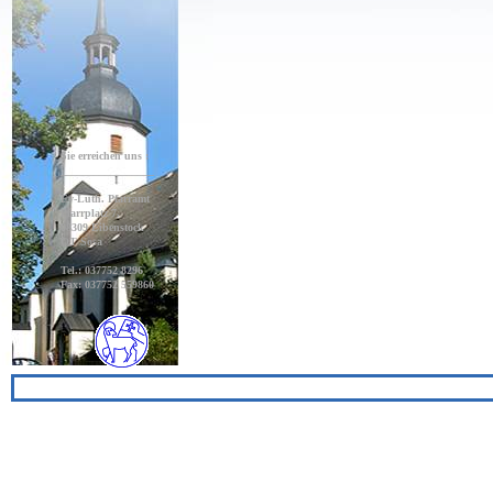
Sie erreichen uns :
_________________
Ev-Luth. Pfarramt
Pfarrplatz 7,
08309 Eibenstock
OT Sosa
Tel.: 037752 8296
Fax: 037752 559860