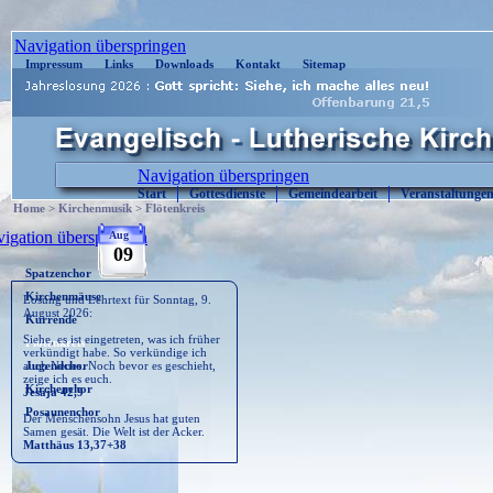
| Copyright © 2020 : Kirche-Sosa.de | Cont
Navigation überspringen
Impressum
Links
Downloads
Kontakt
Sitemap
Navigation überspringen
Start
Gottesdienste
Gemeindearbeit
Veranstaltunge
Home
>
Kirchenmusik
>
Flötenkreis
igation überspringen
Aug
09
Spatzenchor
Kirchenmäuse
Losung und Lehrtext für Sonntag, 9.
August 2026:
Kurrende
Siehe, es ist eingetreten, was ich früher
Flötenkreis
verkündigt habe. So verkündige ich
auch Neues. Noch bevor es geschieht,
Jugendchor
zeige ich es euch.
Kirchenchor
Jesaja 42,9
Posaunenchor
Der Menschensohn Jesus hat guten
Samen gesät. Die Welt ist der Acker.
Matthäus 13,37+38