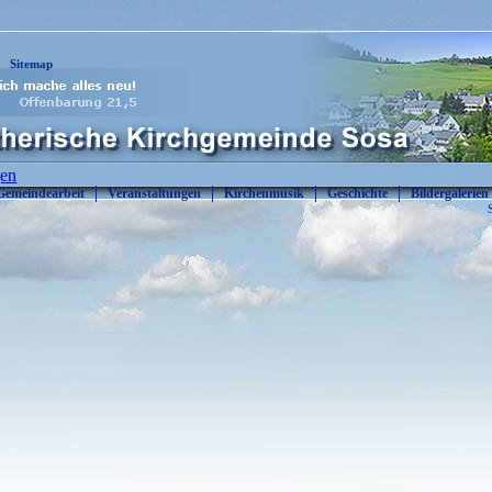
yright © 2020 : Kirche-Sosa.de | Content-Management-System:
Contao
| Letzte Änderung: 05.08
Sitemap
gen
Gemeindearbeit
Veranstaltungen
Kirchenmusik
Geschichte
Bildergalerien