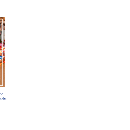
che
ender