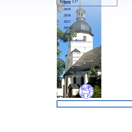
Epheser 2,17
2020
2019
2018
2017
2016
2015
Festgottesdienste
Sie erreichen uns :
_________________
Ev-Luth. Pfarramt
Pfarrplatz 7,
08309 Eibenstock
OT Sosa
Tel.: 037752 8296
Fax: 037752 559860