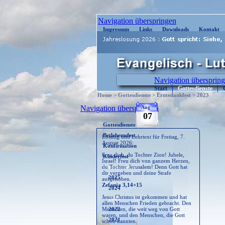
| Cop
Navigation überspringen
Impressum
Links
Downloads
Kontakt
Navigation übersprin
Start
Gottesdienste
Home
>
Gottesdienste
>
Erntedankfest
>
2023
Navigation überspringen
Aug
07
Gottesdienste
Betlehemsfest
Losung und Lehrtext für Freitag, 7.
August 2026:
Konfirmation
Freu dich, du Tochter Zion! Jubele,
Kinderfest
Israel! Freu dich von ganzem Herzen,
du Tochter Jerusalem! Denn Gott hat
Erntedankfest
dir vergeben und deine Strafe
2025
aufgehoben.
Zefanja 3,14+15
2024
Jesus Christus ist gekommen und hat
2023
allen Menschen Frieden gebracht. Den
Menschen, die weit weg von Gott
2022
waren, und den Menschen, die Gott
2021
schon kannten.